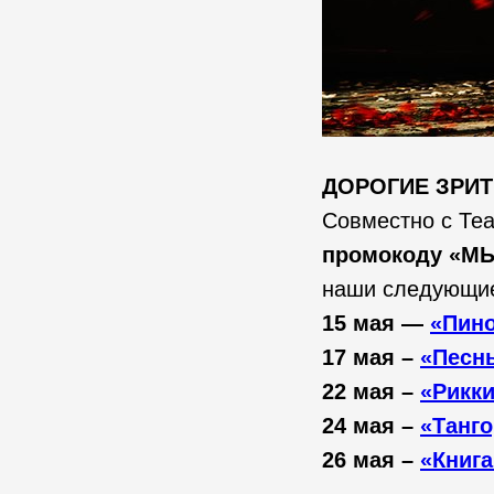
ДОРОГИЕ ЗРИТ
Совместно с Те
промокоду «М
наши следующие
15 мая —
«Пино
17 мая –
«Песн
22 мая –
«Рикки
24 мая –
«Танго
26 мая –
«Книга