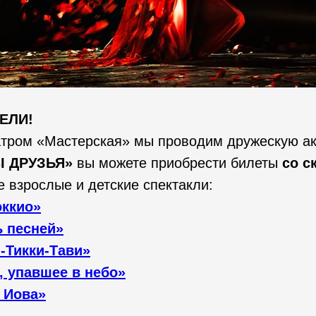
ЕЛИ!
атром «Мастерская» мы проводим дружескую а
Ы ДРУЗЬЯ»
вы можете приобрести билеты
со с
 взрослые и детские спектакли:
ккио»
ь песней»
-Тикки-Тави»
, упавшее в небо»
 Иова»