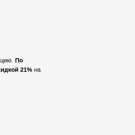
кцию.
По
кидкой 21%
на