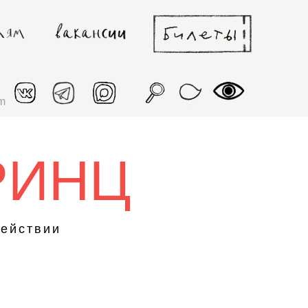
m
РИНЦ
действии