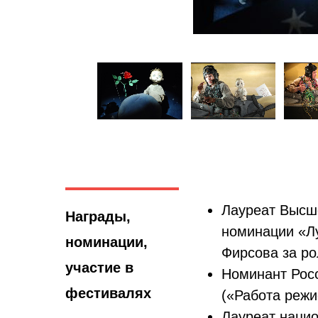
Лауреат Высше
Награды,
номинации «Лу
номинации,
Фирсова за ро
участие в
Номинант Росс
фестивалях
(«Работа режи
Лауреат нацио