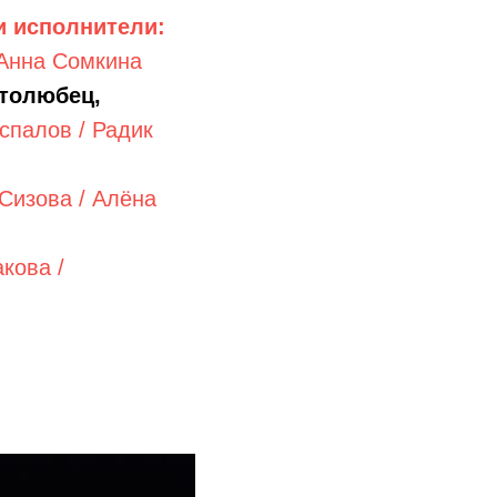
и исполнители:
Анна Сомкина
столюбец,
спалов /
Радик
Сизова /
Алёна
кова /