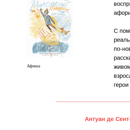
воспр
афори
С пом
реаль
по-но
расск
Афиша
живом
взрос
герои
Антуан де Сен