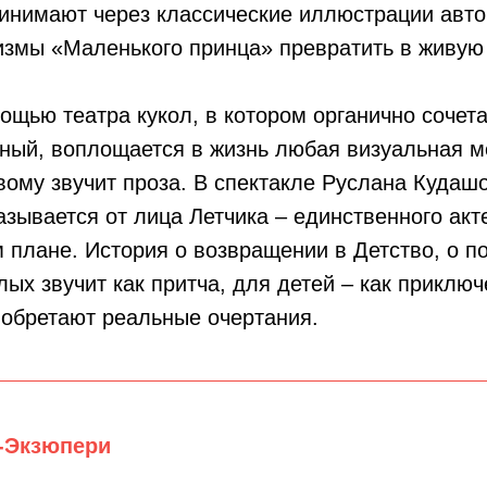
инимают через классические иллюстрации авто
змы «Маленького принца» превратить в живую
ощью театра кукол, в котором органично сочет
ный, воплощается в жизнь любая визуальная м
вому звучит проза. В спектакле Руслана Кудаш
азывается от лица Летчика – единственного акт
 плане. История о возвращении в Детство, о п
лых звучит как притча, для детей – как приклю
 обретают реальные очертания.
т-Экзюпери