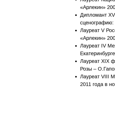
«Арлекин» 200
Дипломант XVI
сценографию: 
Лауреат V Рос
«Арлекин» 200
Лауреат IV Ме
Екатеринбурге
Лауреат XIX ф
Розы – О.Гапо
Лауреат VIII 
2011 года в н