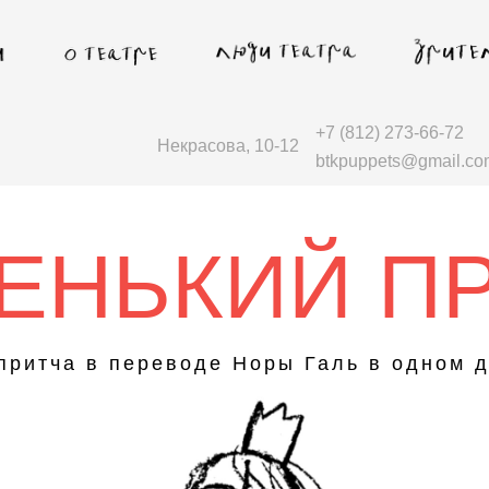
+7 (812) 273-66-72
Некрасова, 10-12
btkpuppets@gmail.co
ЕНЬКИЙ П
притча в переводе Норы Галь в одном 