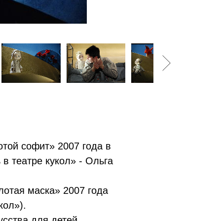
той софит» 2007 года в
в театре кукол» - Ольга
отая маска» 2007 года
кол»).
усства для детей