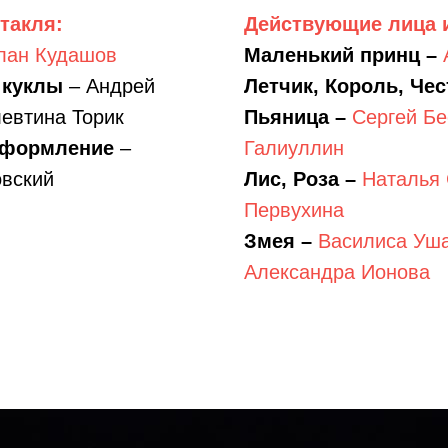
такля:
Действующие лица 
лан Кудашов
Маленький принц –
 куклы
– Андрей
Летчик, Король, Че
евтина Торик
Пьяница –
Сергей Бе
оформление
–
Галиуллин
вский
Лис, Роза –
Наталья 
Первухина
Змея –
Василиса Уша
Александра Ионова