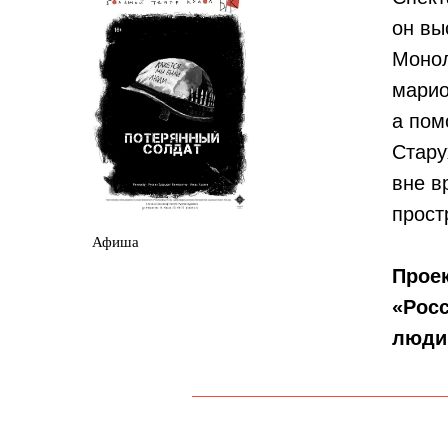
он вы
Монол
марио
а пом
Стару
вне в
прост
Афиша
Проек
«Росс
люди»