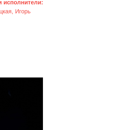
и исполнители:
цкая,
Игорь