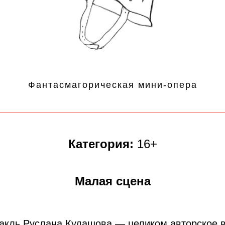
Фантасмагорическая мини-опера
Категория:
16+
Малая сцена
акль Руслана Кудашова — целиком авторское в