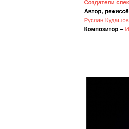
Создатели спек
Автор, режисс
Руслан Кудашов
Композитор
–
И