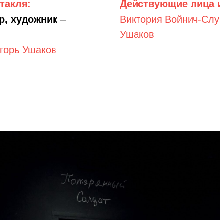
такля:
Действующие лица 
ёр, художник
–
Виктория Войнич-Слу
Ушаков
горь Ушаков