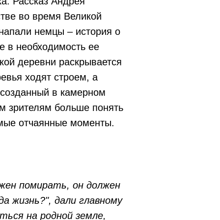
а. Рассказ Андрея
тве во время Великой
напали немцы – история о
ре в необходимость ее
ской деревни раскрывается
евья ходят строем, а
 созданный в камерном
м зрителям больше понять
амые отчаянные моменты.
лжен помирать, он должен
а жизнь?", дали главному
ться на родной земле,