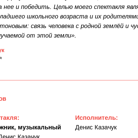
а нее и победить. Целью моего спектакля явл
ладшего школьного возраста и их родителям
оновым: связь человека с родной землёй и чу
лучаемой от этой земли».
ук
я
ов
такля:
Исполнитель:
ожник, музыкальный
Денис Казачук
Денис Казачук