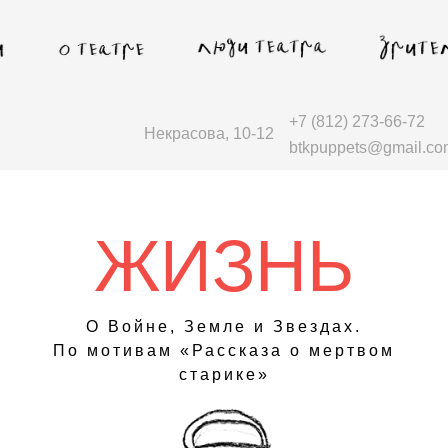
+7 (812) 273-66-72
Некрасова, 10-12
btkpuppets@gmail.co
ЖИЗНЬ
О Войне, Земле и Звездах.
По мотивам «Рассказа о мертвом
старике»