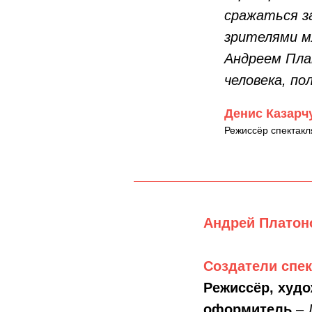
сражаться з
зрителями м
Андреем Плат
человека, по
Денис Казарч
Режиссёр спектакл
Андрей Платон
Создатели спек
Режиссёр, худ
оформитель
– 