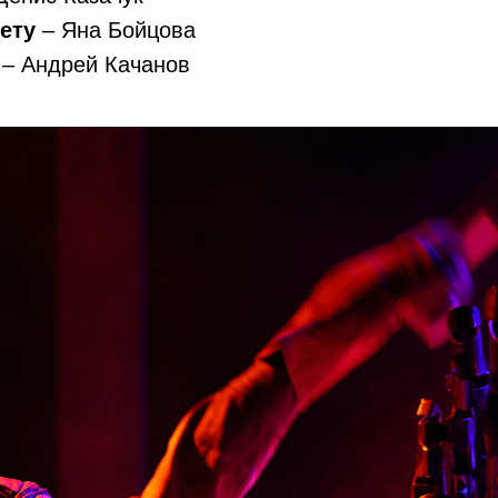
ету
– Яна Бойцова
р
– Андрей Качанов