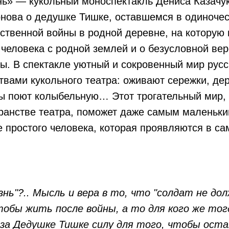
ь» — кукольный моноспектакль Дениса Казачук
нова о дедушке Тишке, оставшемся в одиночес
ственной войны в родной деревне, на которую 
 человека с родной землей и о безусловной ве
ы. В спектакле уютный и сокровенный мир рус
твами кукольного театра: оживают сережки, дер
ы поют колыбельную… Этот трогательный мир,
ранстве театра, поможет даже самым маленьки
е простого человека, которая проявляются в с
нь"?.. Мысль и вера в то, что "солдат не до
обы жить после войны, а то для кого же тогд
аза Дедушке Тишке силу для того, чтобы оста