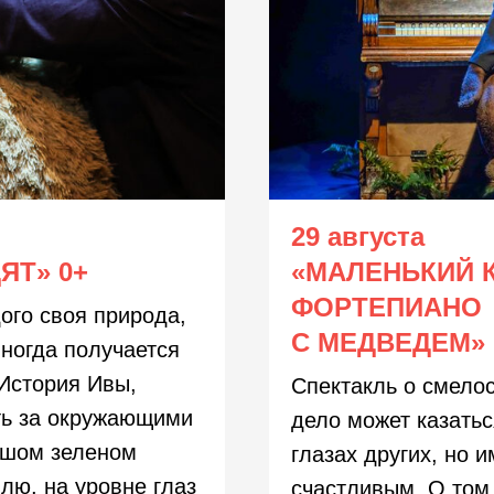
29 августа
ДЯТ»
0+
«МАЛЕНЬКИЙ 
ФОРТЕПИАНО
дого своя природа,
С МЕДВЕДЕМ»
иногда получается
 История Ивы,
Спектакль о смелос
ть за окружающими
дело может казать
ьшом зеленом
глазах других, но 
ю, на уровне глаз
счастливым. О том,