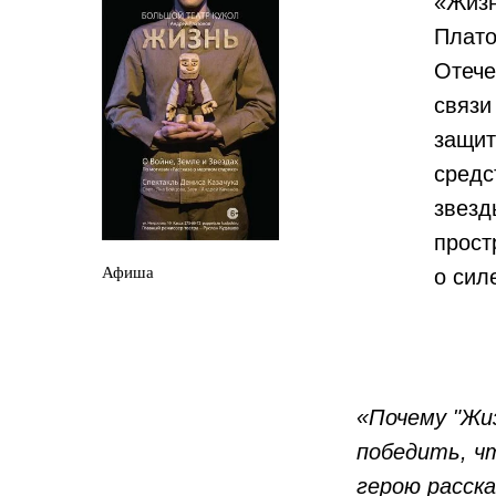
«Жизн
Плато
Отече
связи
защит
средс
звезд
прост
Афиша
о сил
«Почему "Жиз
победить, чт
герою расск