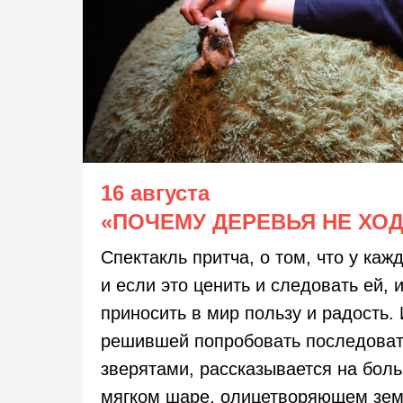
16 августа
«ПОЧЕМУ ДЕРЕВЬЯ НЕ ХО
Спектакль притча, о том, что у каж
и если это ценить и следовать ей, 
приносить в мир пользу и радость.
решившей попробовать последова
зверятами, рассказывается на бол
мягком шаре, олицетворяющем земл