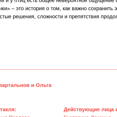
ей и у птиц есть общее невероятное ощущение
чки» – это история о том, как важно сохранить 
стые решения, сложности и препятствия продо
вартальнов и Ольга
такля:
Действующие лица 