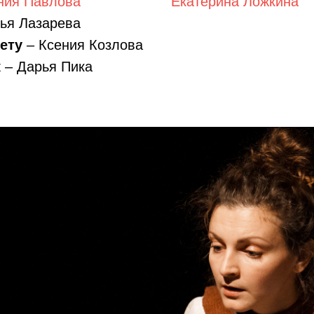
ния Павлова
Екатерина Ложкина
ья Лазарева
ету
– Ксения Козлова
к
– Дарья Пика