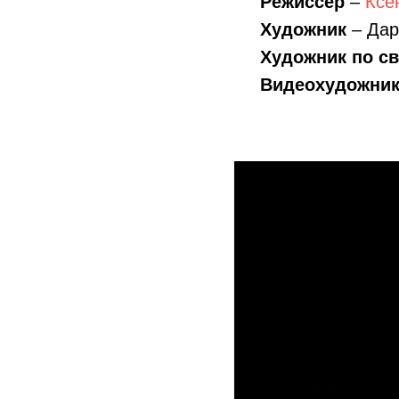
Режиссёр
–
Ксе
Художник
– Дар
Художник по св
Видеохудожни