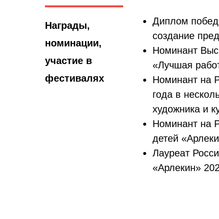
Диплом победи
Награды,
создание пред
номинации,
Номинант Выс
участие в
«Лучшая работ
фестивалях
Номинант на 
года в нескол
художника и к
Номинант на Р
детей «Арлеки
Лауреат Росси
«Арлекин» 202