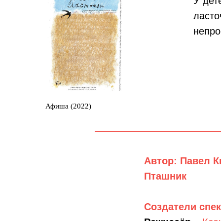
У дет
ласто
непро
Афиша (2022)
Автор: Павел К
Пташник
Создатели спек